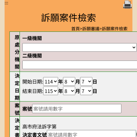
:::
訴願案件檢索
首頁
>
訴願審議
>
訴願案件檢索
原
一級機關
處
分
二級機關
機
關
決
開始日期:
年
月
日
定
日
結束日期:
年
月
日
期
案
案號
號
決
高市府法訴字第
定
決定書文號
書