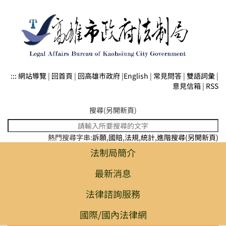
高
跳到主要內容區塊
雄
市
政
:::
網站導覽
|
回首頁
|
回高雄市政府
|
English
|
常見問答
|
雙語詞彙
|
府
意見信箱
|
RSS
法
制
熱門搜尋字串:
訴願
,
國賠
,
法規
,
統計
,
進階搜尋(另開新頁)
局
法制局簡介
最新消息
法律諮詢服務
國際/國內法律網