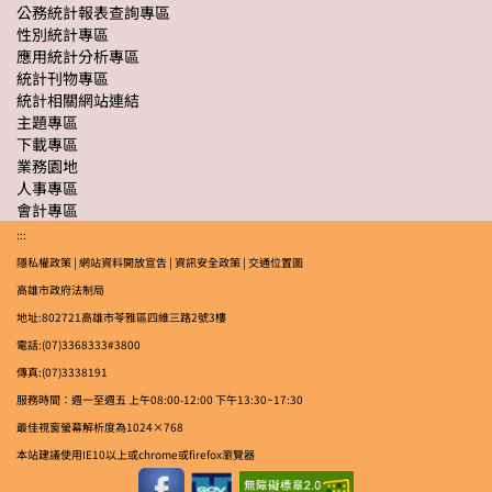
公務統計報表查詢專區
性別統計專區
應用統計分析專區
統計刊物專區
統計相關網站連結
主題專區
下載專區
業務園地
人事專區
會計專區
:::
隱私權政策
|
網站資料開放宣告
|
資訊安全政策
|
交通位置圖
高雄市政府法制局
地址:802721高雄市苓雅區四維三路2號3樓
電話:(07)3368333#3800
傳真:(07)3338191
服務時間：週一至週五 上午08:00-12:00 下午13:30~17:30
最佳視窗螢幕解析度為1024×768
本站建議使用IE10以上或chrome或firefox瀏覽器