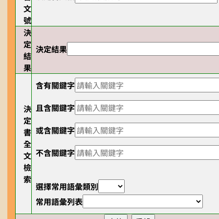
文
號
決
定
決定結果
結
果
含有關鍵字
且含關鍵字
決
定
或含關鍵字
書
全
不含關鍵字
文
檢
索
選擇常用語彙類別
常用語彙列表